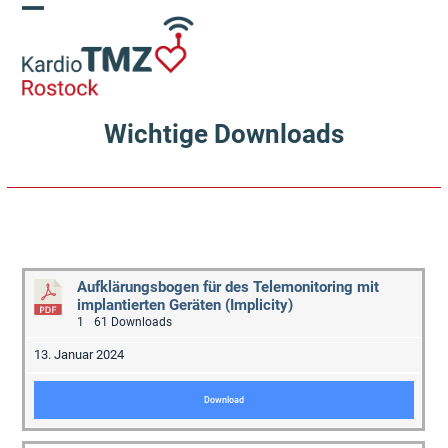
Skip
Open
Close
to
content
mobile
mobile
menu
menu
Wichtige Downloads
Aufklärungsbogen für des Telemonitoring mit
implantierten Geräten (Implicity)
1
61 Downloads
13. Januar 2024
Download