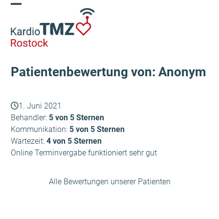
Skip
Open
Close
to
content
mobile
mobile
menu
menu
Patientenbewertung von: Anonym
1. Juni 2021
Behandler:
5 von 5 Sternen
Kommunikation:
5 von 5 Sternen
Wartezeit:
4 von 5 Sternen
Online Terminvergabe funktioniert sehr gut
Alle Bewertungen unserer Patienten
Woodstock- Ingo
Anonym
vorheriger
Nächster