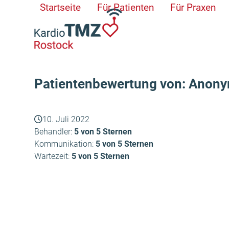
Skip
Startseite
Für Patienten
Für Praxen
to
content
Patientenbewertung von: Anon
10. Juli 2022
Behandler:
5 von 5 Sternen
Kommunikation:
5 von 5 Sternen
Wartezeit:
5 von 5 Sternen
Heinz Kirschstein
vorheriger