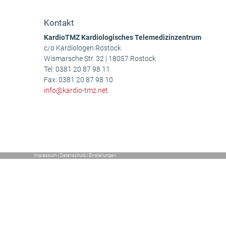
Beitrag:
Kontakt
KardioTMZ Kardiologisches Telemedizinzentrum
c/o Kardiologen Rostock
Wismarsche Str. 32 | 18057 Rostock
Tel:
0381 20 87 98 11
Fax: 0381 20 87 98 10
info@kardio-tmz.net
Impressum
|
Datenschutz
|
Einstellungen