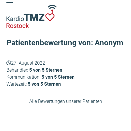
Skip
Open
Close
to
content
mobile
mobile
menu
menu
Patientenbewertung von: Anonym
27. August 2022
Behandler:
5 von 5 Sternen
Kommunikation:
5 von 5 Sternen
Wartezeit:
5 von 5 Sternen
Alle Bewertungen unserer Patienten
Veronika Seeger
Schmidt
vorheriger
Nächster
Beitrag:
Beitrag: