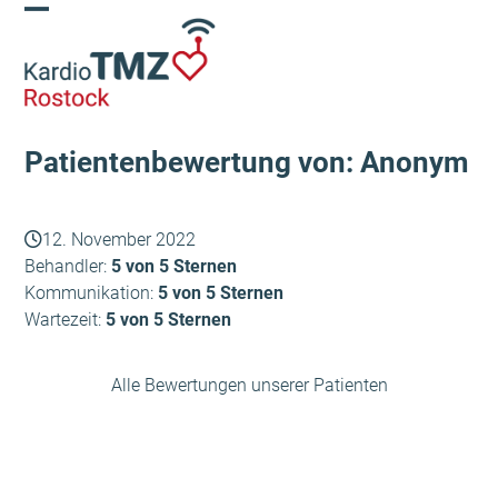
Skip
Open
Close
to
content
mobile
mobile
menu
menu
Patientenbewertung von: Anonym
12. November 2022
Behandler:
5 von 5 Sternen
Kommunikation:
5 von 5 Sternen
Wartezeit:
5 von 5 Sternen
Alle Bewertungen unserer Patienten
Anonym
Anonym
vorheriger
Nächster
Beitrag:
Beitrag: