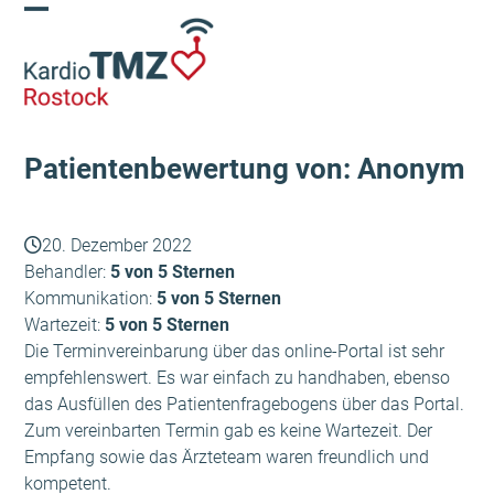
Skip
Open
Close
to
content
mobile
mobile
menu
menu
Patientenbewertung von: Anonym
20. Dezember 2022
Behandler:
5 von 5 Sternen
Kommunikation:
5 von 5 Sternen
Wartezeit:
5 von 5 Sternen
Die Terminvereinbarung über das online-Portal ist sehr
empfehlenswert. Es war einfach zu handhaben, ebenso
das Ausfüllen des Patientenfragebogens über das Portal.
Zum vereinbarten Termin gab es keine Wartezeit. Der
Empfang sowie das Ärzteteam waren freundlich und
kompetent.