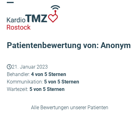
Skip
Open
Close
to
content
mobile
mobile
menu
menu
Patientenbewertung von: Anonym
21. Januar 2023
Behandler:
4 von 5 Sternen
Kommunikation:
5 von 5 Sternen
Wartezeit:
5 von 5 Sternen
Alle Bewertungen unserer Patienten
Schuldt Frank
Lüttge
vorheriger
Nächster
Beitrag:
Beitrag: