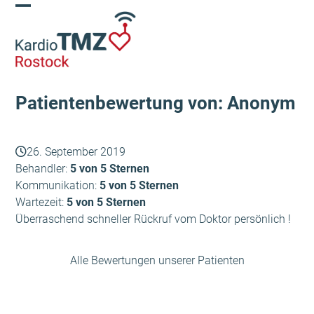
Skip
Open
Close
to
content
mobile
mobile
menu
menu
Patientenbewertung von: Anonym
26. September 2019
Behandler:
5 von 5 Sternen
Kommunikation:
5 von 5 Sternen
Wartezeit:
5 von 5 Sternen
Überraschend schneller Rückruf vom Doktor persönlich !
Alle Bewertungen unserer Patienten
Nico
Simone
vorheriger
Nächster