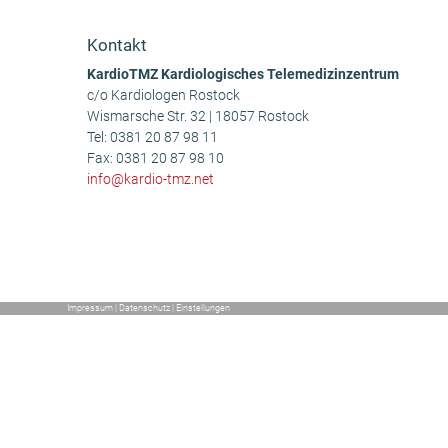
Beitrag:
Kontakt
KardioTMZ Kardiologisches Telemedizinzentrum
c/o Kardiologen Rostock
Wismarsche Str. 32 | 18057 Rostock
Tel:
0381 20 87 98 11
Fax: 0381 20 87 98 10
info@kardio-tmz.net
Impressum
|
Datenschutz
|
Einstellungen