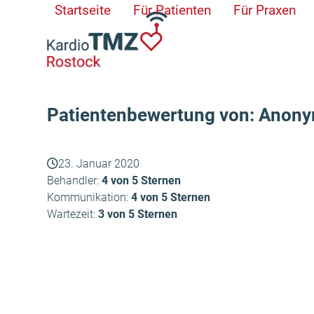
Skip
Startseite
Für Patienten
Für Praxen
to
content
Patientenbewertung von: Anon
23. Januar 2020
Behandler:
4 von 5 Sternen
Kommunikation:
4 von 5 Sternen
Wartezeit:
3 von 5 Sternen
Fred – Heiko
vorheriger