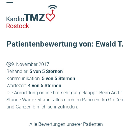
Skip
Open
Close
to
content
mobile
mobile
menu
menu
Patientenbewertung von: Ewald T.
9. November 2017
Behandler:
5 von 5 Sternen
Kommunikation:
5 von 5 Sternen
Wartezeit:
4 von 5 Sternen
Die Anmeldung online hat sehr gut geklappt. Beim Arzt 1
Stunde Wartezeit aber alles noch im Rahmen. Im Großen
und Ganzen bin ich sehr zufrieden.
Alle Bewertungen unserer Patienten