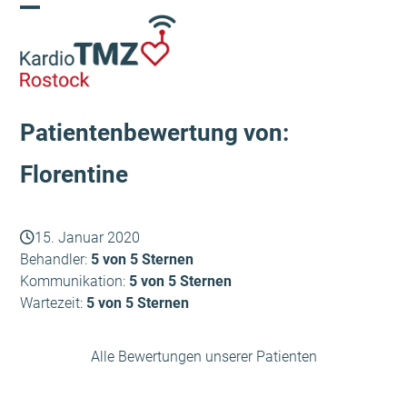
Skip
Open
Close
to
content
mobile
mobile
menu
menu
Patientenbewertung von:
Florentine
15. Januar 2020
Behandler:
5 von 5 Sternen
Kommunikation:
5 von 5 Sternen
Wartezeit:
5 von 5 Sternen
Alle Bewertungen unserer Patienten