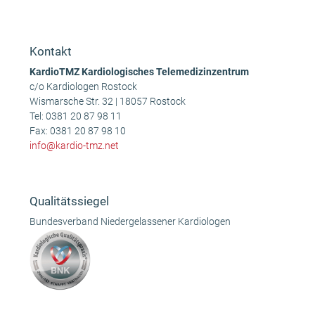
Anonym
Anonym
vorheriger
Nächster
Beitrag:
Beitrag:
Kontakt
KardioTMZ Kardiologisches Telemedizinzentrum
c/o Kardiologen Rostock
Wismarsche Str. 32 | 18057 Rostock
Tel:
0381 20 87 98 11
Fax: 0381 20 87 98 10
info@kardio-tmz.net
Qualitätssiegel
Bundesverband Niedergelassener Kardiologen