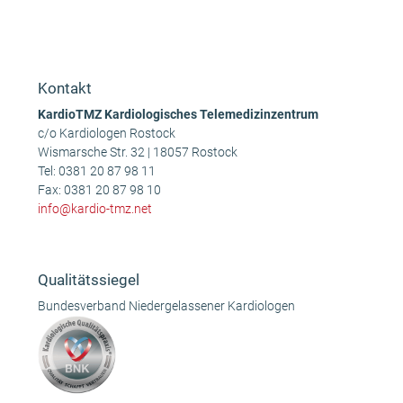
Anonym
Ingo B.
vorheriger
Nächster
Beitrag:
Beitrag:
Kontakt
KardioTMZ Kardiologisches Telemedizinzentrum
c/o Kardiologen Rostock
Wismarsche Str. 32 | 18057 Rostock
Tel:
0381 20 87 98 11
Fax: 0381 20 87 98 10
info@kardio-tmz.net
Qualitätssiegel
Bundesverband Niedergelassener Kardiologen