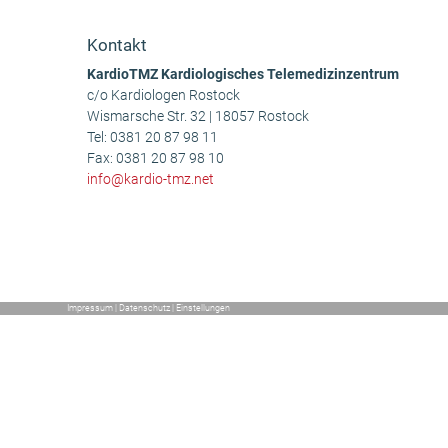
Beitrag:
Kontakt
KardioTMZ Kardiologisches Telemedizinzentrum
c/o Kardiologen Rostock
Wismarsche Str. 32 | 18057 Rostock
Tel:
0381 20 87 98 11
Fax: 0381 20 87 98 10
info@kardio-tmz.net
Impressum
|
Datenschutz
|
Einstellungen