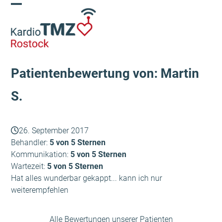
Skip
Open
Close
to
content
mobile
mobile
menu
menu
Patientenbewertung von: Martin
S.
26. September 2017
Behandler:
5 von 5 Sternen
Kommunikation:
5 von 5 Sternen
Wartezeit:
5 von 5 Sternen
Hat alles wunderbar gekappt... kann ich nur
weiterempfehlen
Alle Bewertungen unserer Patienten