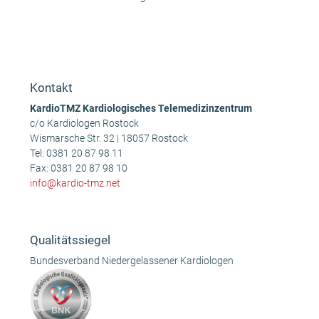
Olaf H.
Maik B.
vorheriger
Nächster
Beitrag:
Beitrag:
Kontakt
KardioTMZ Kardiologisches Telemedizinzentrum
c/o Kardiologen Rostock
Wismarsche Str. 32 | 18057 Rostock
Tel:
0381 20 87 98 11
Fax: 0381 20 87 98 10
info@kardio-tmz.net
Qualitätssiegel
Bundesverband Niedergelassener Kardiologen