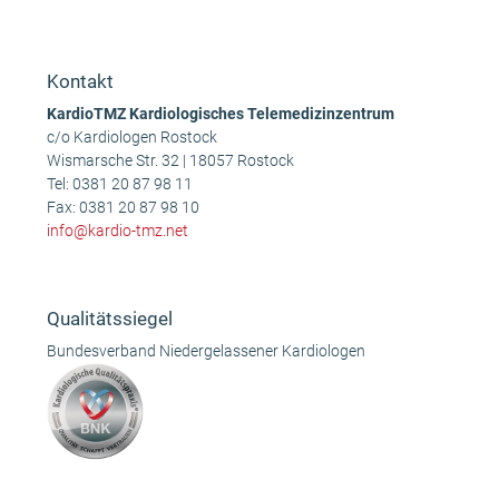
Christian
Anonym
vorheriger
Nächster
Beitrag:
Beitrag:
Kontakt
KardioTMZ Kardiologisches Telemedizinzentrum
c/o Kardiologen Rostock
Wismarsche Str. 32 | 18057 Rostock
Tel:
0381 20 87 98 11
Fax: 0381 20 87 98 10
info@kardio-tmz.net
Qualitätssiegel
Bundesverband Niedergelassener Kardiologen