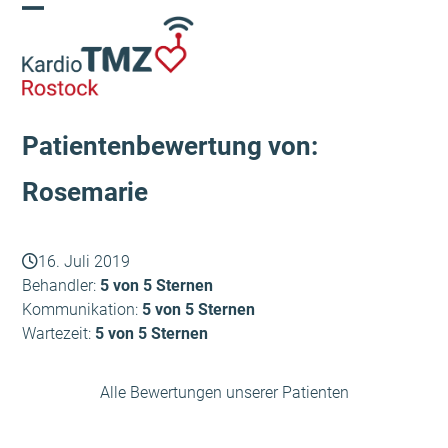
Skip
Open
Close
to
content
mobile
mobile
menu
menu
Patientenbewertung von:
Rosemarie
16. Juli 2019
Behandler:
5 von 5 Sternen
Kommunikation:
5 von 5 Sternen
Wartezeit:
5 von 5 Sternen
Alle Bewertungen unserer Patienten