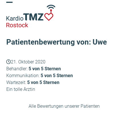
Skip
Open
Close
to
content
mobile
mobile
menu
menu
Patientenbewertung von: Uwe
21. Oktober 2020
Behandler:
5 von 5 Sternen
Kommunikation:
5 von 5 Sternen
Wartezeit:
5 von 5 Sternen
Ein tolle Ärztin
Alle Bewertungen unserer Patienten
Christian
Heike
vorheriger
Nächster