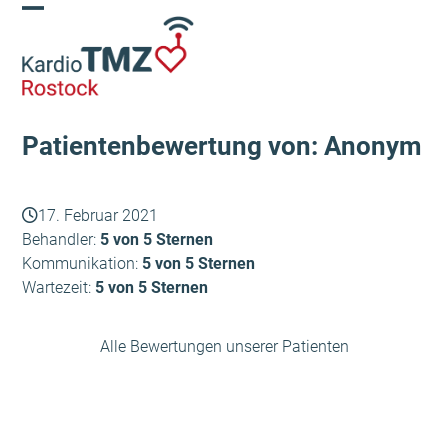
Skip
Open
Close
to
content
mobile
mobile
menu
menu
Patientenbewertung von: Anonym
17. Februar 2021
Behandler:
5 von 5 Sternen
Kommunikation:
5 von 5 Sternen
Wartezeit:
5 von 5 Sternen
Alle Bewertungen unserer Patienten
Anonym
Anonym
vorheriger
Nächster
Beitrag:
Beitrag: