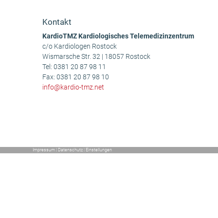
Beitrag:
Kontakt
KardioTMZ Kardiologisches Telemedizinzentrum
c/o Kardiologen Rostock
Wismarsche Str. 32 | 18057 Rostock
Tel:
0381 20 87 98 11
Fax: 0381 20 87 98 10
info@kardio-tmz.net
Impressum
|
Datenschutz
|
Einstellungen